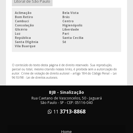
Litoral de São Paulo
Aclimação
Bela Vista
Bom Retiro
Brás
Cambuci
Centro
Consolação
Higienópolis
Glicério
Liberdade
Luz
Pari
República
Santa Cecília
Santa Efigênia
Sé
Vila Buarque
O conteúdo do texto desta página é de direito reservado. Sua reprodução,
parcial ou total, mesmo citando nossos links, é proibida sem a autorização do
autor. Crime de violação de direito autoral – artigo 184 do Código Penal –
Lei
9610/98 - Lei de direitos autorais
.
BJB - Sinalização
Rua Caetano de Vasconcelos, 50 - Jaguará
São Paulo - SP - CEP: 05116-040
3713-8868
11
Home