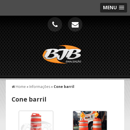
MENU
Home
»
Informações
»
Cone barril
Cone barril