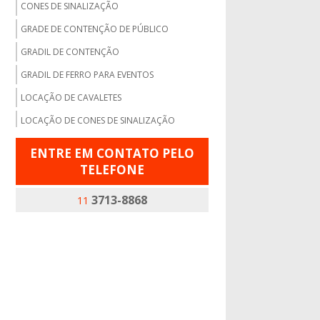
CONES DE SINALIZAÇÃO
GRADE DE CONTENÇÃO DE PÚBLICO
GRADIL DE CONTENÇÃO
GRADIL DE FERRO PARA EVENTOS
LOCAÇÃO DE CAVALETES
LOCAÇÃO DE CONES DE SINALIZAÇÃO
LOCAÇÃO DE CONES DE SINALIZAÇÃO SP
ENTRE EM CONTATO PELO
LOCAÇÃO DE CONES E CAVALETES
TELEFONE
LOCAÇÃO DE CONES SP
3713-8868
11
LOCAÇÃO DE GRADES
LOCAÇÃO DE GRADES DE CONTENÇÃO
LOCAÇÃO DE GRADES DE ISOLAMENTO
LOCAÇÃO DE GRADES DE PROTEÇÃO
LOCAÇÃO DE GRADES PARA EVENTOS SP