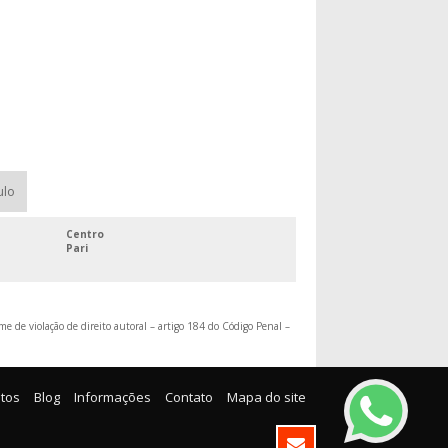
LOCAÇÃO DE GRADIL
LOCAÇÃO DE GRADIL PARA EVENTOS SP
LOCAÇÃO DE SINALIZAÇÃO VIÁRIA
LOCAÇÃO DE SUPER CONES
ONDE ALUGAR CAVALETES
UNIFILAS LOCAÇÃO SP
ulo
Centro
Pari
me de violação de direito autoral – artigo 184 do Código Penal –
tos
Blog
Informações
Contato
Mapa do site