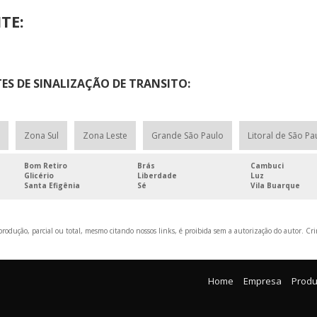
TE:
ES DE SINALIZAÇÃO DE TRANSITO:
Zona Sul
Zona Leste
Grande São Paulo
Litoral de São Pa
Bom Retiro
Brás
Cambuci
Glicério
Liberdade
Luz
Santa Efigênia
Sé
Vila Buarque
rodução, parcial ou total, mesmo citando nossos links, é proibida sem a autorização do autor. Cri
Home
Empresa
Produ