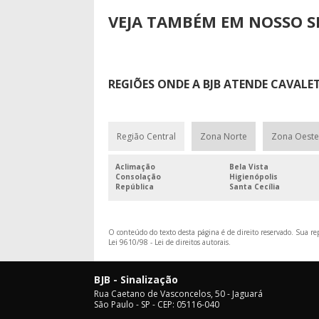
VEJA TAMBÉM EM NOSSO SI
REGIÕES ONDE A BJB ATENDE CAVALET
Região Central
Zona Norte
Zona Oeste
Aclimação
Bela Vista
Consolação
Higienópolis
República
Santa Cecília
O conteúdo do texto desta página é de direito reservado. Sua rep
Lei 9610/98 - Lei de direitos autorais
.
BJB - Sinalização
Rua Caetano de Vasconcelos, 50 - Jaguará
São Paulo - SP - CEP: 05116-040