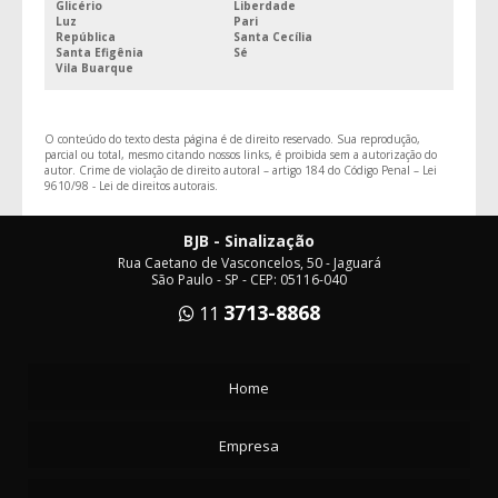
Glicério
Liberdade
Luz
Pari
República
Santa Cecília
Santa Efigênia
Sé
Vila Buarque
O conteúdo do texto desta página é de direito reservado. Sua reprodução,
parcial ou total, mesmo citando nossos links, é proibida sem a autorização do
autor. Crime de violação de direito autoral – artigo 184 do Código Penal –
Lei
9610/98 - Lei de direitos autorais
.
BJB - Sinalização
Rua Caetano de Vasconcelos, 50 - Jaguará
São Paulo - SP - CEP: 05116-040
3713-8868
11
Home
Empresa