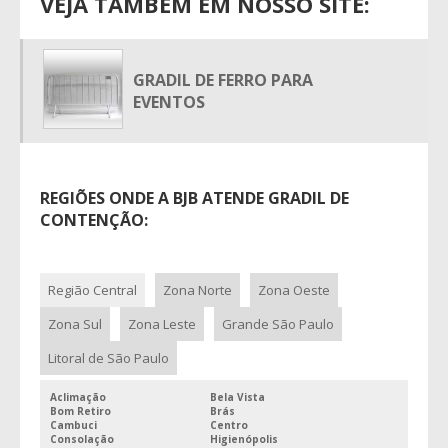
VEJA TAMBÉM EM NOSSO SITE:
LOCAÇÃO DE GRADES DE CONTENÇÃO
LOCAÇÃO DE GRADES DE ISOLAMENTO
GRADIL DE FERRO PARA
LOCAÇÃO DE GRADES DE PROTEÇÃO
EVENTOS
LOCAÇÃO DE GRADES PARA EVENTOS SP
LOCAÇÃO DE GRADIL
LOCAÇÃO DE GRADIL PARA EVENTOS SP
REGIÕES ONDE A BJB ATENDE GRADIL DE
LOCAÇÃO DE SINALIZAÇÃO VIÁRIA
CONTENÇÃO:
LOCAÇÃO DE SUPER CONES
ONDE ALUGAR CAVALETES
Região Central
Zona Norte
Zona Oeste
UNIFILAS LOCAÇÃO SP
Zona Sul
Zona Leste
Grande São Paulo
Litoral de São Paulo
Aclimação
Bela Vista
Bom Retiro
Brás
Cambuci
Centro
Consolação
Higienópolis